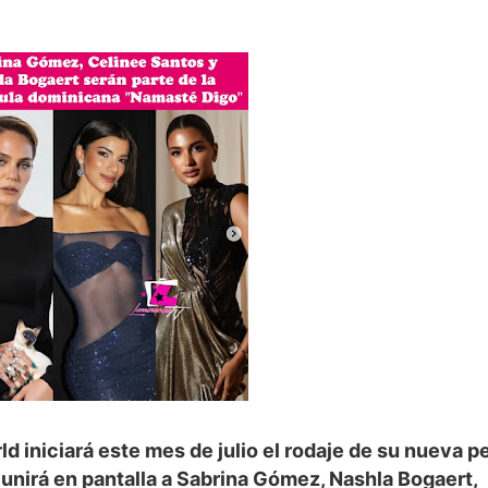
 iniciará este mes de julio el rodaje de su nueva pe
unirá en pantalla a Sabrina Gómez, Nashla Bogaert,