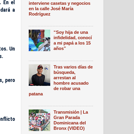
. En el
interviene casetas y negocios
en la calle José María
udará a
Rodríguez
“Soy hija de una
infidelidad, conocí
a mi papá a los 15
tos. Un
años”
s.
Tras varios días de
búsqueda,
arrestan al
s, pero
hombre acusado
de robar una
patana
Transmisión | La
Gran Parada
nflicto
Dominicana del
Bronx (VIDEO)