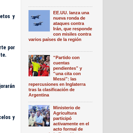
EE.UU. lanza una
retos y
nueva ronda de
ataques contra
Irán, que responde
con misiles contra
varios países de la región
rte por
te.
“Partido con
cuentas
pendientes” y
“una cita con
Messi”: las
repercusiones en Inglaterra
jorarán
tras la clasificación de
Argentina
Ministerio de
Agricultura
celos y
participó
activamente en el
acto formal de