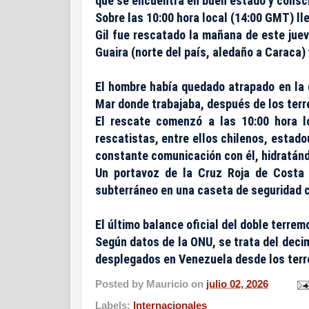
que se encuentra en buen estado y consc
Sobre las 10:00 hora local (14:00 GMT) ll
Gil fue rescatado la mañana de este juev
Guaira (norte del país, aledaño a Caraca)
El hombre había quedado atrapado en la ga
Mar donde trabajaba, después de los terr
El rescate comenzó a las 10:00 hora 
rescatistas, entre ellos chilenos, estad
constante comunicación con él, hidratán
Un portavoz de la Cruz Roja de Costa 
subterráneo en una caseta de seguridad 
El último balance oficial del doble terrem
Según datos de la ONU, se trata del decim
desplegados en Venezuela desde los ter
Posted by
Mauricio
on
julio 02, 2026
Labels:
Internacionales