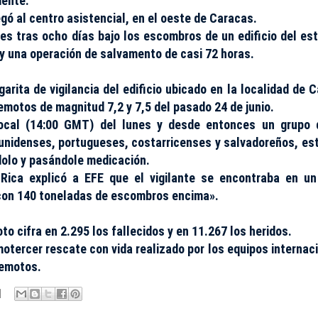
iente.
egó al centro asistencial, en el oeste de Caracas.
es tras ocho días bajo los escombros de un edificio del es
 y una operación de salvamento de casi 72 horas.
rita de vigilancia del edificio ubicado en la localidad de C
emotos de magnitud 7,2 y 7,5 del pasado 24 de junio.
local (14:00 GMT) del lunes y desde entonces un grupo 
ounidenses, portugueses, costarricenses y salvadoreños, es
dolo y pasándole medicación.
Rica explicó a EFE que el vigilante se encontraba en u
con 140 toneladas de escombros encima».
oto cifra en 2.295 los fallecidos y en 11.267 los heridos.
otercer rescate con vida realizado por los equipos internac
remotos.