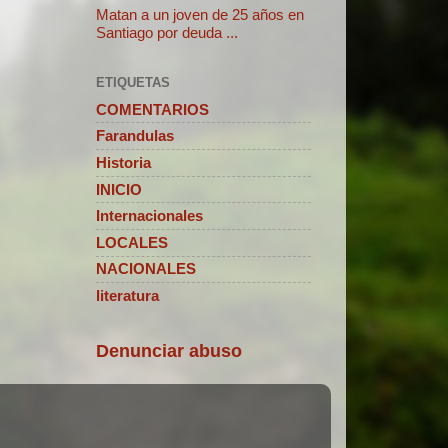
Matan a un joven de 25 años en
Santiago por deuda ...
ETIQUETAS
COMENTARIOS
Farandulas
Historia
INICIO
Internacionales
LOCALES
NACIONALES
literatura
Denunciar abuso