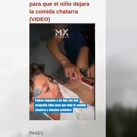
para que el niño dejara
la comida chatarra
(VIDEO)
PAGES