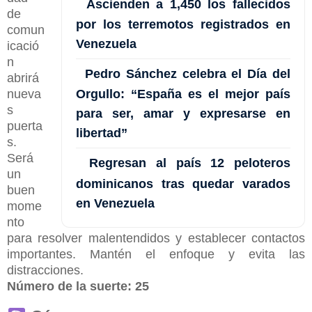
Ascienden a 1,450 los fallecidos
de
por los terremotos registrados en
comun
Venezuela
icació
n
Pedro Sánchez celebra el Día del
abrirá
Orgullo: “España es el mejor país
nueva
s
para ser, amar y expresarse en
puerta
libertad”
s.
Será
Regresan al país 12 peloteros
un
dominicanos tras quedar varados
buen
en Venezuela
mome
nto
para resolver malentendidos y establecer contactos
importantes. Mantén el enfoque y evita las
distracciones.
Número de la suerte:
25