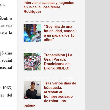
interviene casetas y negocios
na.
en la calle José María
Rodríguez
óbal, a
as seis
“Soy hija de una
infidelidad, conocí
te a la
a mi papá a los 15
años”
jó una
Transmisión | La
Gran Parada
 social
Dominicana del
acional
Bronx (VIDEO)
Tras varios días de
búsqueda,
e 1965,
arrestan al
er del
hombre acusado
de robar una
patana