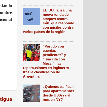
ordando
EE.UU. lanza una
 nombre
nueva ronda de
ataques contra
acional
Irán, que responde
con misiles contra
varios países de la región
“Partido con
cuentas
pendientes” y
“una cita con
Messi”: las
repercusiones en Inglaterra
tras la clasificación de
Argentina
¿Quiénes califican
para apartamentos
desde US$777 al
tigua
mes en NY?