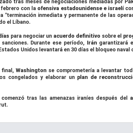
zado tras meses de negociaciones mediadas por Pak
e febrero con la
ofensiva estadounidense e israelí
con
la "terminación inmediata y permanente de las opera
do el Líbano.
días
para negociar un
acuerdo definitivo
sobre el
pro
 sanciones. Durante ese período,
Irán
garantizará el
 Estados Unidos levantará en 30 días el bloqueo naval 
final,
Washington
se comprometería a levantar tod
ivos congelados y elaborar un
plan de reconstrucc
a comenzó tras las amenazas iraníes después del
a
rut.