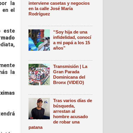
por la
interviene casetas y negocios
en la calle José María
n
en el
Rodríguez
ó este
“Soy hija de una
irmado
infidelidad, conocí
a mi papá a los 15
diata,
años”
lmente
Transmisión | La
más la
Gran Parada
Dominicana del
Bronx (VIDEO)
ximas
Tras varios días de
búsqueda,
arrestan al
tendrá
hombre acusado
de robar una
patana