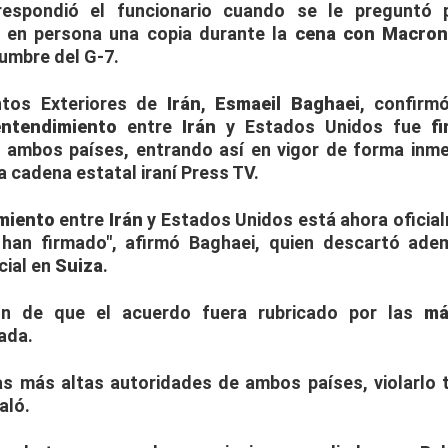
respondió el funcionario cuando se le preguntó 
ó en persona una copia durante la
cena con Macro
cumbre del G-7.
ntos Exteriores de
Irán
,
Esmaeil Baghaei
, confirm
ntendimiento
entre
Irán
y Estados Unidos fue
f
 ambos países, entrando así en vigor de forma inme
 cadena estatal iraní Press TV.
miento
entre
Irán
y Estados Unidos está ahora oficia
 han firmado", afirmó Baghaei, quien descartó ade
cial en
Suiza
.
ión de que el acuerdo fuera rubricado por las
má
ada.
as más altas autoridades de ambos países, violarlo 
aló.