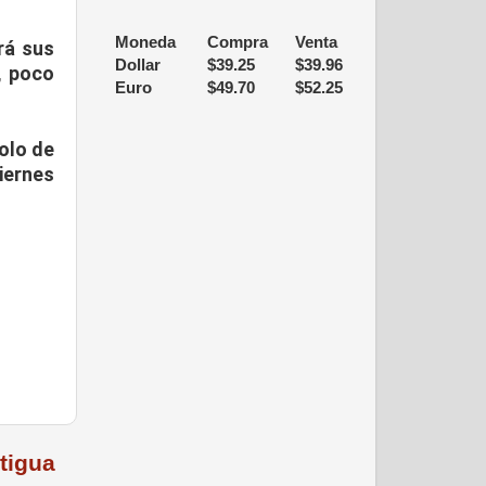
Moneda
Compra
Venta
rá sus
Dollar
$
39.25
$
39.96
, poco
Euro
$
49.70
$
52.25
olo de
iernes
tigua