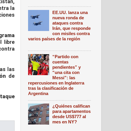
istán,
tra la
EE.UU. lanza una
ciones
nueva ronda de
ataques contra
Irán, que responde
con misiles contra
grama
varios países de la región
 libre
contra
“Partido con
cuentas
pendientes” y
as las
“una cita con
ión
de
Messi”: las
repercusiones en Inglaterra
tras la clasificación de
Argentina
taque
¿Quiénes califican
para apartamentos
desde US$777 al
mes en NY?