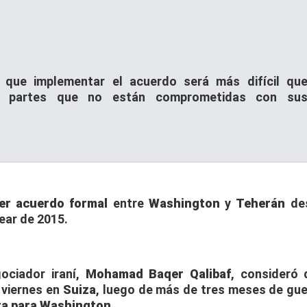
ó que implementar el acuerdo será más difícil qu
con partes que no están comprometidas con su
er acuerdo formal
entre
Washington
y
Teherán
des
ear de 2015.
gociador iraní,
Mohamad Baqer Qalibaf
, consideró 
 viernes en
Suiza
, luego de más de tres meses de gue
ta para Washington
.