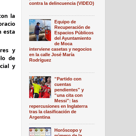
contra la delincuencia (VIDEO)
con la
Equipo de
oracio
Recuperación de
n esta
Espacios Públicos
del Ayuntamiento
de Moca
interviene casetas y negocios
ores y
en la calle José María
olo de
Rodríguez
cial y
“Partido con
cuentas
pendientes” y
“una cita con
Messi”: las
repercusiones en Inglaterra
tras la clasificación de
Argentina
Horóscopo y
número de la