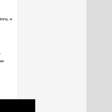
tera, a
e
que