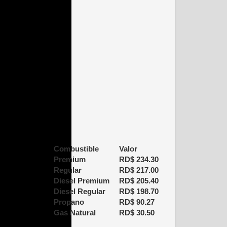
Combustible
Valor
Premium
RD$
234.30
Regular
RD$
217.00
Diesel Premium
RD$
205.40
Diesel Regular
RD$
198.70
Propano
RD$
90.27
Gas Natural
RD$
30.50