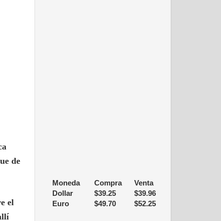
ca
que de
Moneda
Compra
Venta
Dollar
$
39.25
$
39.96
e el
Euro
$
49.70
$
52.25
llí