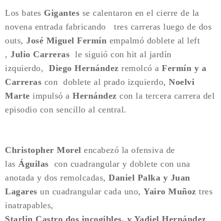
Los bates
Gigantes
se calentaron en el cierre de la
novena entrada fabricando tres carreras luego de dos
outs,
José Miguel Fermín
empalmó doblete al left
,
Julio Carreras
le siguió con hit al jardín
izquierdo,
Diego Hernández
remolcó a
Fermín y a
Carreras
con doblete al prado izquierdo,
Noelvi
Marte
impulsó a
Hernández
con la tercera carrera del
episodio con sencillo al central.
Christopher Morel
encabezó la ofensiva de
las
Águilas
con cuadrangular y doblete con una
anotada y dos remolcadas,
Daniel Palka y Juan
Lagares
un cuadrangular cada uno,
Yairo Muñoz
tres
inatrapables,
Starlin Castro dos incogibles, y Yadiel Hernández