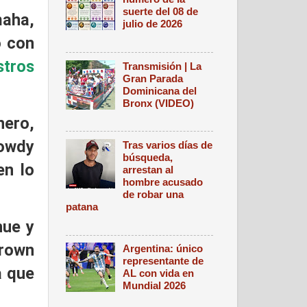
suerte del 08 de
aha,
julio de 2026
o con
stros
Transmisión | La
Gran Parada
Dominicana del
Bronx (VIDEO)
nero,
owdy
Tras varios días de
búsqueda,
en lo
arrestan al
hombre acusado
de robar una
patana
nue y
Crown
Argentina: único
representante de
a que
AL con vida en
Mundial 2026