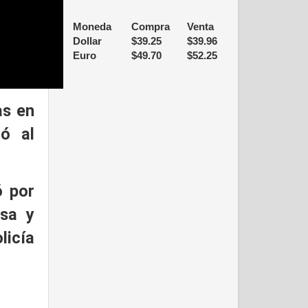
Moneda
Compra
Venta
Dollar
$
39.25
$
39.96
Euro
$
49.70
$
52.25
as
en
ió al
ó por
asa y
licía