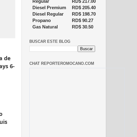
Regular
RD$
217.00
Diesel Premium
RD$
205.40
Diesel Regular
RD$
198.70
Propano
RD$
90.27
Gas Natural
RD$
30.50
BUSCAR ESTE BLOG
a de
CHAT REPORTEROMOCANO.COM
ays 6-
o
uis