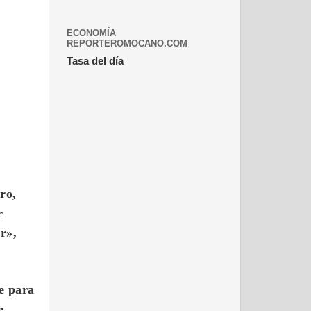
ECONOMÍA
REPORTEROMOCANO.COM
Tasa del día
ro,
r
r»,
e para
e