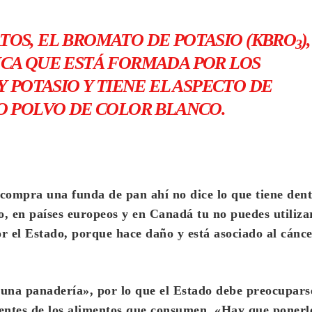
TOS, EL
BROMATO DE POTASIO
(
KBRO
),
3
NICA QUE ESTÁ FORMADA POR LOS
 POTASIO Y TIENE EL ASPECTO DE
O POLVO DE COLOR BLANCO.
ompra una funda de pan ahí no dice lo que tiene dent
io, en países europeos y en Canadá tu no puedes utiliza
r el Estado, porque hace daño y está asociado al cánce
 una panadería», por lo que el Estado debe preocupars
ientes de los alimentos que consumen. «Hay que ponerl