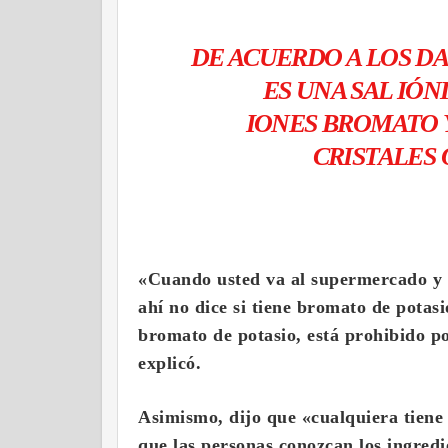
DE ACUERDO A LOS DA
ES UNA SAL IÓ
IONES BROMATO Y
CRISTALES 
«Cuando usted va al supermercado y c
ahí no dice si tiene bromato de potas
bromato de potasio, está prohibido po
explicó.
Asimismo, dijo que «cualquiera tiene
que las personas conozcan los ingred