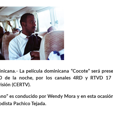
ana.- La película dominicana “Cocote” será pres
10 de la noche, por los canales 4RD y RTVD 17
visión (CERTV).
ano” es conducido por Wendy Mora y en esta ocasió
odista Pachico Tejada.