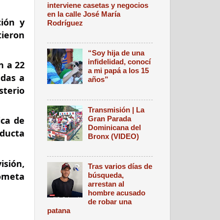
interviene casetas y negocios
en la calle José María
ión y 
Rodríguez
ieron 
“Soy hija de una
infidelidad, conocí
 a 22 
a mi papá a los 15
das a 
años”
terio 
Transmisión | La
Gran Parada
ca de 
Dominicana del
ducta 
Bronx (VIDEO)
ión, 
Tras varios días de
ometa 
búsqueda,
arrestan al
hombre acusado
de robar una
patana