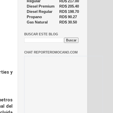
Regular
RD$
217.00
Diesel Premium
RD$
205.40
Diesel Regular
RD$
198.70
Propano
RD$
90.27
Gas Natural
RD$
30.50
BUSCAR ESTE BLOG
CHAT REPORTEROMOCANO.COM
ties y
metros
al del
cluida