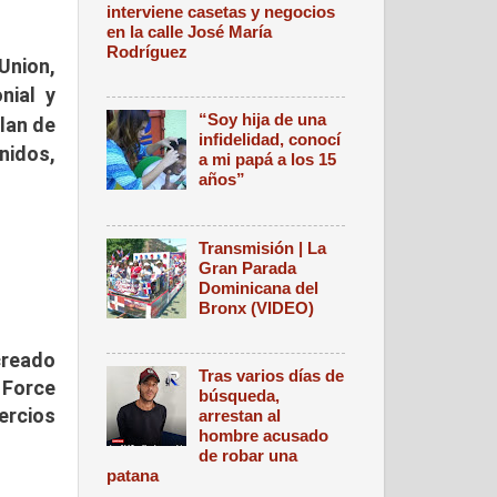
interviene casetas y negocios
en la calle José María
Rodríguez
Union,
nial y
“Soy hija de una
plan de
infidelidad, conocí
nidos,
a mi papá a los 15
años”
Transmisión | La
Gran Parada
Dominicana del
Bronx (VIDEO)
creado
Tras varios días de
 Force
búsqueda,
ercios
arrestan al
hombre acusado
de robar una
patana