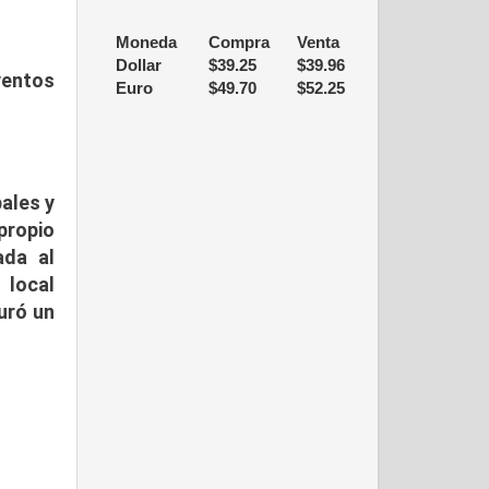
Moneda
Compra
Venta
Dollar
$
39.25
$
39.96
ventos
Euro
$
49.70
$
52.25
ales y
propio
ada al
 local
uró un