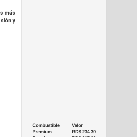
es más
asión y
Combustible
Valor
Premium
RD$
234.30