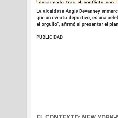
desarmado tras el conflicto con
Irán
La alcaldesa Angie Devanney enmarcó
que un evento deportivo, es una celeb
el orgullo”
, afirmó al presentar el pla
PUBLICIDAD
EL CONTEXTO: NEW YORK-