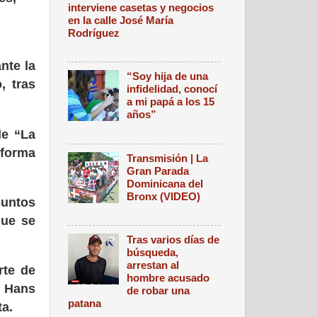
interviene casetas y negocios
en la calle José María
Rodríguez
nte la
“Soy hija de una
, tras
infidelidad, conocí
a mi papá a los 15
años”
de “La
 forma
Transmisión | La
Gran Parada
Dominicana del
Bronx (VIDEO)
suntos
que se
Tras varios días de
búsqueda,
arrestan al
rte de
hombre acusado
t Hans
de robar una
patana
ta.