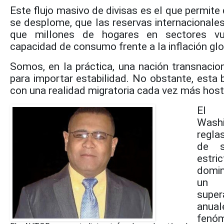
Este flujo masivo de divisas es el que permit
se desplome, que las reservas internacionales
que millones de hogares en sectores vu
capacidad de consumo frente a la inflación glo
Somos, en la práctica, una nación transnaci
para importar
estabilidad. No
obstante, esta 
con una realidad migratoria cada vez más hosti
El 
Washi
regla
de s
estri
domin
un r
supe
anua
fenóm