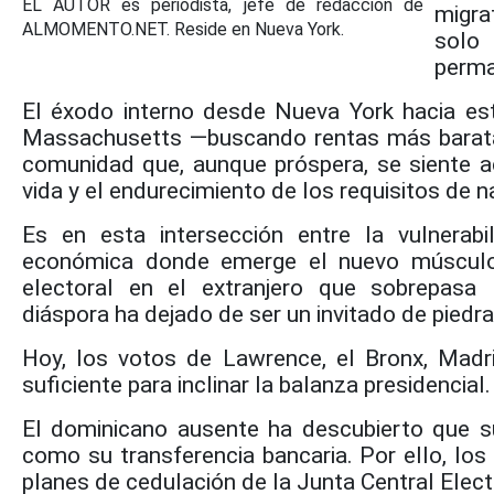
EL AUTOR es periodista, jefe de redacción de
migra
ALMOMENTO.NET. Reside en Nueva York.
solo 
perma
El éxodo interno desde Nueva York hacia es
Massachusetts —buscando rentas más barat
comunidad que, aunque próspera, se siente a
vida y el endurecimiento de los requisitos de n
Es en esta intersección entre la vulnerabi
económica donde emerge el nuevo músculo 
electoral en el extranjero que sobrepasa l
diáspora ha dejado de ser un invitado de piedra
Hoy, los votos de Lawrence, el Bronx, Madr
suficiente para inclinar la balanza presidencial.
El dominicano ausente ha descubierto que s
como su transferencia bancaria. Por ello, los
planes de cedulación de la Junta Central Electo