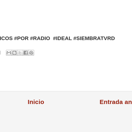
ICOS #POR #RADIO #IDEAL #SIEMBRATVRD
Inicio
Entrada an