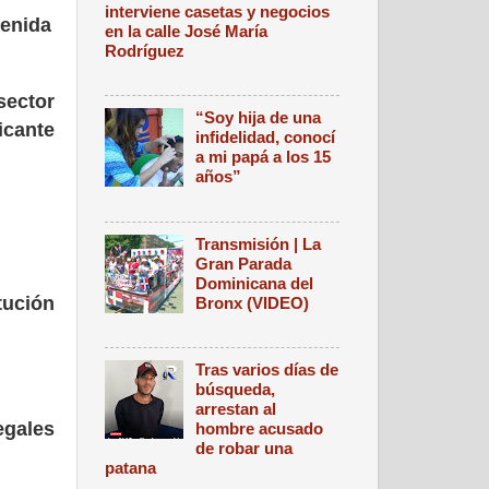
interviene casetas y negocios
tenida
en la calle José María
Rodríguez
sector
“Soy hija de una
icante
infidelidad, conocí
a mi papá a los 15
años”
Transmisión | La
Gran Parada
Dominicana del
tución
Bronx (VIDEO)
Tras varios días de
búsqueda,
arrestan al
egales
hombre acusado
de robar una
patana