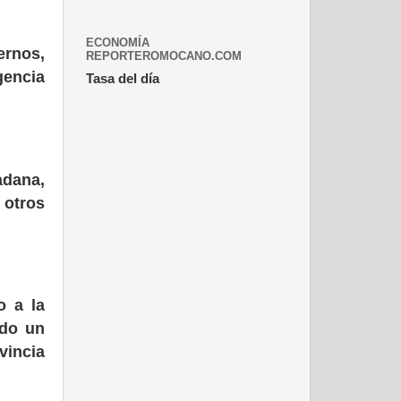
ECONOMÍA
ernos,
REPORTEROMOCANO.COM
gencia
Tasa del día
adana,
 otros
o a la
ndo un
vincia