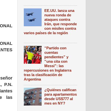
EE.UU. lanza una
nueva ronda de
ataques contra
Irán, que responde
IONAL
con misiles contra
varios países de la región
GIONAL
“Partido con
ANTES
cuentas
pendientes” y
“una cita con
Messi”: las
repercusiones en Inglaterra
tras la clasificación de
 señor
Argentina
, P.N.
¿Quiénes califican
dantes
para apartamentos
e las
desde US$777 al
mes en NY?