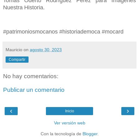
Tomas Oderto Rodríguez Perez para Imágenes
Nuestra Historia.
#patrimoniosmocanos #historiademoca #mocard
Mauricio
on
agosto 30, 2023
Compartir
No hay comentarios:
Publicar un comentario
‹
›
Inicio
Ver versión web
Con la tecnología de
Blogger
.