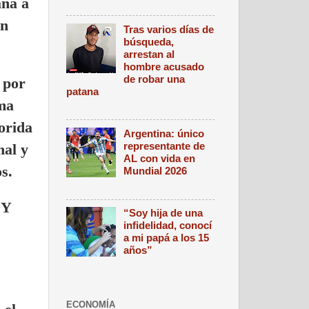
ana a
en
Tras varios días de
búsqueda,
arrestan al
hombre acusado
de robar una
 por
patana
ama
lorida
Argentina: único
representante de
nal y
AL con vida en
s.
Mundial 2026
 Y
“Soy hija de una
infidelidad, conocí
a mi papá a los 15
años”
ECONOMÍA