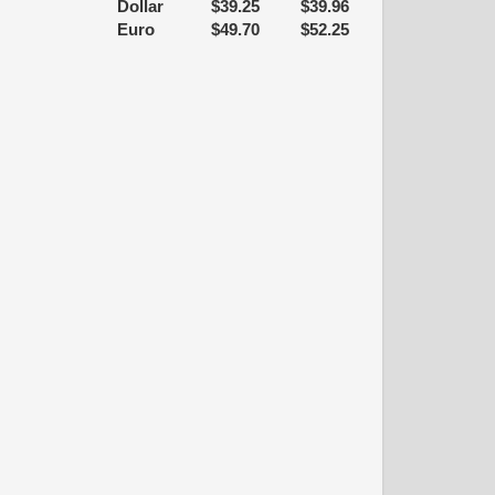
Dollar
$
39.25
$
39.96
Euro
$
49.70
$
52.25